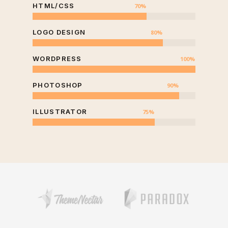
HTML/CSS
70
%
LOGO DESIGN
80
%
WORDPRESS
100
%
PHOTOSHOP
90
%
ILLUSTRATOR
75
%