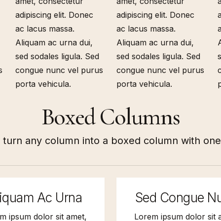
amet, consectetur
amet, consectetur
adipiscing elit. Donec
adipiscing elit. Donec
a
ac lacus massa.
ac lacus massa.
Aliquam ac urna dui,
Aliquam ac urna dui,
sed sodales ligula. Sed
sed sodales ligula. Sed
s
congue nunc vel purus
congue nunc vel purus
porta vehicula.
porta vehicula.
Boxed Columns
y turn any column into a boxed column with one 
liquam Ac Urna
Sed Congue N
m ipsum dolor sit amet,
Lorem ipsum dolor sit 