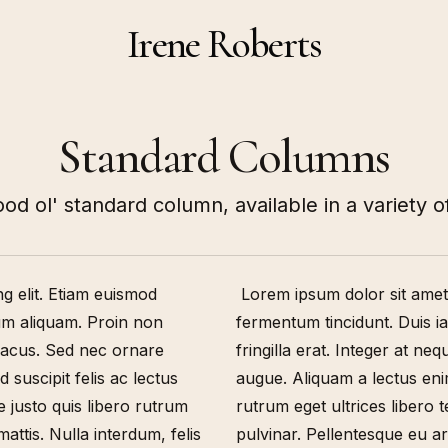
Irene Roberts
Standard Columns
od ol' standard column, available in a variety of
g elit. Etiam euismod
Lorem ipsum dolor sit amet,
rum aliquam. Proin non
fermentum tincidunt. Duis i
t lacus. Sed nec ornare
fringilla erat. Integer at n
 suscipit felis ac lectus
augue. Aliquam a lectus enim
 justo quis libero rutrum
rutrum eget ultrices libero
attis. Nulla interdum, felis
pulvinar. Pellentesque eu arc