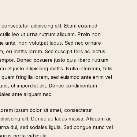
 consectetur adipiscing elit. Etiam euismod
aculis leo ut urna rutrum aliquam. Proin non
eque ante, non volutpat lacus. Sed nec ornare
, eu mattis lorem. Sed suscipit felis ac lectus
 tempor. Donec posuere justo quis libero rutrum
u et justo adipiscing mattis. Nulla interdum, felis
m quam fringilla lorem, sed euismod ante enim vel
uris, ut imperdiet elit. Donec condimentum
ales ante aliquam nec.
Lorem ipsum dolor sit amet, consectetur
adipiscing elit. Donec ac lacus massa. Aliquam ac
urna dui, sed sodales ligula. Sed congue nunc vel
purus porta vehicula.