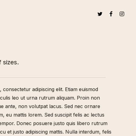
TWITTER
FACEBOOK
INSTAG
 sizes.
 consectetur adipiscing elit. Etiam euismod
aculis leo ut urna rutrum aliquam. Proin non
eque ante, non volutpat lacus. Sed nec ornare
, eu mattis lorem. Sed suscipit felis ac lectus
 tempor. Donec posuere justo quis libero rutrum
u et justo adipiscing mattis. Nulla interdum, felis