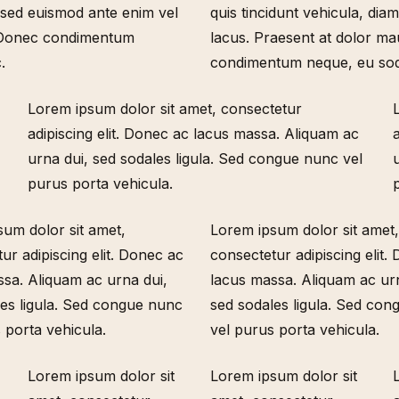
, sed euismod ante enim vel
quis tincidunt vehicula, dia
t. Donec condimentum
lacus. Praesent at dolor ma
.
condimentum neque, eu sod
Lorem ipsum dolor sit amet, consectetur
adipiscing elit. Donec ac lacus massa. Aliquam ac
urna dui, sed sodales ligula. Sed congue nunc vel
purus porta vehicula.
um dolor sit amet,
Lorem ipsum dolor sit amet
ur adipiscing elit. Donec ac
consectetur adipiscing elit.
sa. Aliquam ac urna dui,
lacus massa. Aliquam ac urn
es ligula. Sed congue nunc
sed sodales ligula. Sed co
 porta vehicula.
vel purus porta vehicula.
Lorem ipsum dolor sit
Lorem ipsum dolor sit