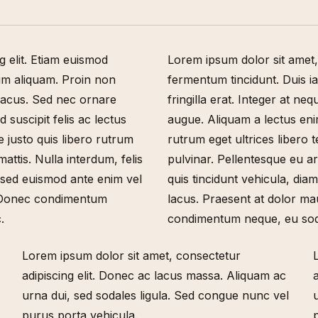
g elit. Etiam euismod
Lorem ipsum dolor sit amet,
rum aliquam. Proin non
fermentum tincidunt. Duis i
t lacus. Sed nec ornare
fringilla erat. Integer at n
 suscipit felis ac lectus
augue. Aliquam a lectus enim
 justo quis libero rutrum
rutrum eget ultrices libero
attis. Nulla interdum, felis
pulvinar. Pellentesque eu arc
, sed euismod ante enim vel
quis tincidunt vehicula, dia
t. Donec condimentum
lacus. Praesent at dolor ma
.
condimentum neque, eu sod
Lorem ipsum dolor sit amet, consectetur
adipiscing elit. Donec ac lacus massa. Aliquam ac
urna dui, sed sodales ligula. Sed congue nunc vel
purus porta vehicula.