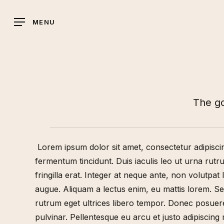
Skip
to
MENU
main
content
The go
Lorem ipsum dolor sit amet, consectetur adipiscin
fermentum tincidunt. Duis iaculis leo ut urna rut
fringilla erat. Integer at neque ante, non volutpa
augue. Aliquam a lectus enim, eu mattis lorem. Sed
rutrum eget ultrices libero tempor. Donec posuere
pulvinar. Pellentesque eu arcu et justo adipiscing m